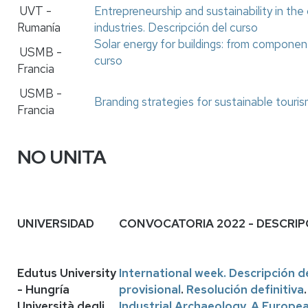
UVT -
Entrepreneurship and sustainability in the 
Rumanía
industries.
Descripción del curso
Solar energy for buildings: from component
USMB -
curso
Francia
USMB -
Branding strategies for sustainable touris
Francia
NO UNITA
UNIVERSIDAD
CONVOCATORIA 2022 - DESCRIP
Edutus University
International week.
Descripción d
- Hungría
provisional
.
Resolución definitiva
Università degli
Industrial Archaeology. A Europe