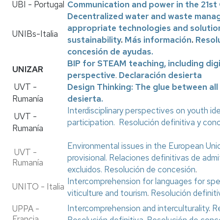
UBI - Portugal
Communication and power in the 21st
Decentralized water and waste mana
appropriate technologies and solution
UNIBs-Italia
sustainability
.
Más información
.
Resolu
concesión de ayudas.
BIP for STEAM teaching, including digit
UNIZAR
perspective
.
Declaración desierta
UVT -
Design Thinking: The glue between all 
Rumanía
desierta.
Interdisciplinary perspectives on youth iden
UVT -
participation.
Resolución definitiva y con
Rumanía
Environmental issues in the European Uni
UVT -
provisional.
Relaciones definitivas de admi
Rumanía
excluidos.
Resolución de concesión
.
Intercomprehension for languages for spe
UNITO - Italia
viticulture and tourism
.
Resolución definit
Intercomprehension and interculturality
.
Re
UPPA -
Francia
Resolución definitiva
.
Resolución de conc