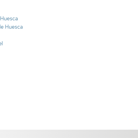
e Huesca
 de Huesca
el