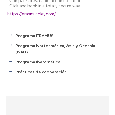
- Compare all available accommodation.
- Click and book in a totally secure way.
https://erasmusplay.com/
Programa ERAMUS
Programas
de
Programa Norteamérica, Asia y Oceanía
movilidad
(NAO)
Programa Iberomérica
Prácticas de cooperación